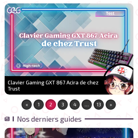
Clavier Gaming GXT 867 Acira de chez
Trust
«
1
2
3
4
…
13
»
Nos derniers guides