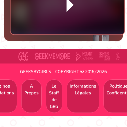
GEEKSBYGIRLS - COPYRIGHT © 2016/2026
z nos
A
Le
Informations
Politiqu
ations
Propos
Staff
Légales
Confidenti
de
GBG