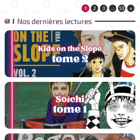
1
2
3
…
53
»
Nos dernières lectures