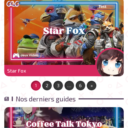
Star Fox
1
2
3
…
6
»
Nos derniers guides