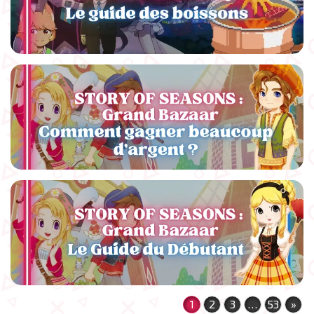
1
2
3
…
53
»