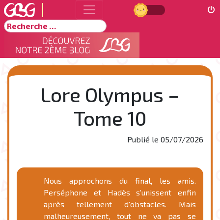
Jour
Rechercher
Lore Olympus –
Tome 10
Publié le
05/07/2026
Nous approchons du final, les amis.
Perséphone et Hadès s’unissent enfin
après tellement d’obstacles. Mais
malheureusement, tout ne va pas se