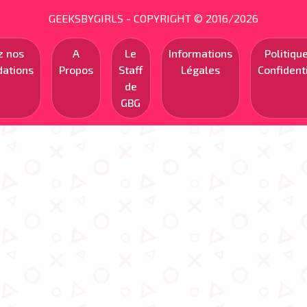
GEEKSBYGIRLS - COPYRIGHT © 2016/2026
z nos
A
Le
Informations
Politiqu
ations
Propos
Staff
Légales
Confidenti
de
GBG