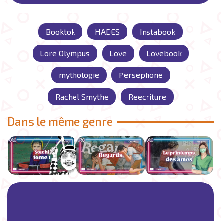
Booktok
HADES
Instabook
Lore Olympus
Love
Lovebook
mythologie
Persephone
Rachel Smythe
Reecriture
Dans le même genre