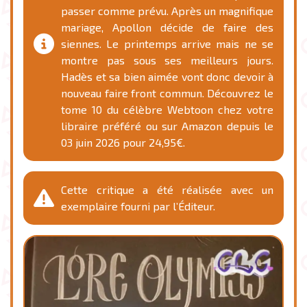
passer comme prévu. Après un magnifique
mariage, Apollon décide de faire des
siennes. Le printemps arrive mais ne se
montre pas sous ses meilleurs jours.
Hadès et sa bien aimée vont donc devoir à
nouveau faire front commun. Découvrez le
tome 10 du célèbre Webtoon chez votre
libraire préféré ou sur Amazon depuis le
03 juin 2026 pour 24,95€.
Cette critique a été réalisée avec un
exemplaire fourni par l’Éditeur.