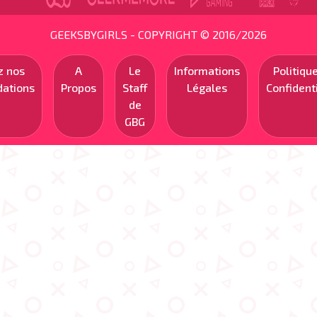
GEEKSBYGIRLS - COPYRIGHT © 2016/2026
z nos
A
Le
Informations
Politiqu
ations
Propos
Staff
Légales
Confidenti
de
GBG