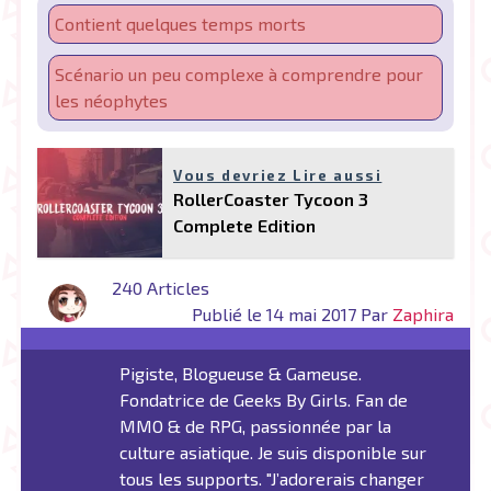
Contient quelques temps morts
Scénario un peu complexe à comprendre pour
les néophytes
Vous devriez Lire aussi
RollerCoaster Tycoon 3
Complete Edition
240 Articles
Publié le 14 mai 2017 Par
Zaphira
Pigiste, Blogueuse & Gameuse.
Fondatrice de Geeks By Girls. Fan de
MMO & de RPG, passionnée par la
culture asiatique. Je suis disponible sur
tous les supports. "J’adorerais changer