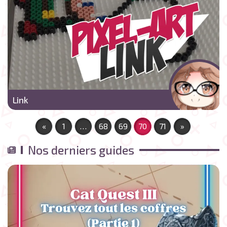
Link
«
1
…
68
69
70
71
»
Nos derniers guides