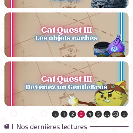
«
1
2
3
4
5
…
53
»
Nos dernières lectures