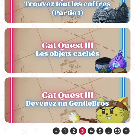
«
1
2
3
4
5
…
53
»