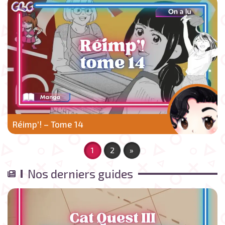
Réimp’! – Tome 14
1
2
»
Nos derniers guides