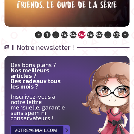
«
1
…
343
344
345
346
347
…
393
»
Notre newsletter !
Des bons plans ?
Nos meilleurs
articles ?
Des cadeaux tous
les mois ?
Inscrivez-vous à
notre lettre
mensuelle, garantie
sans spam ni
conservateurs !