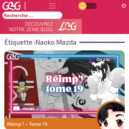
Jour
Rechercher
Étiquette :
Naoko Mazda
Réimp’! – Tome 19