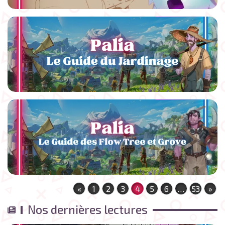
«
1
2
3
4
5
6
…
53
»
Nos dernières lectures