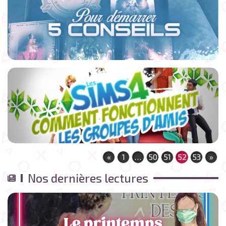
«
1
…
50
51
52
53
»
Nos dernières lectures