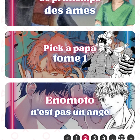
«
1
2
3
4
…
393
»