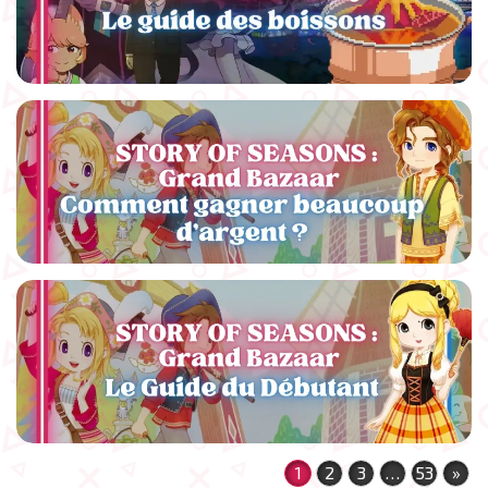
1
2
3
…
53
»