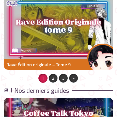
Rave Édition originale – Tome 9
1
2
3
»
Nos derniers guides